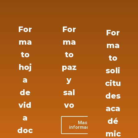
For
For
For
ma
ma
ma
to
to
to
hoj
paz
soli
a
y
citu
de
sal
des
vid
vo
aca
a
dé
Mas
información
doc
mic