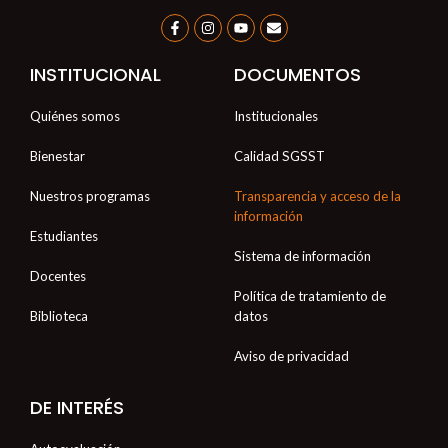
F
I
Y
E
a
n
o
n
c
s
u
v
e
t
t
e
INSTITUCIONAL
DOCUMENTOS
b
a
u
l
o
g
b
o
o
r
e
p
Quiénes somos
Institucionales
k
a
e
-
m
f
Bienestar
Calidad SGSST
Nuestros programas
Transparencia y acceso de la
información
Estudiantes
Sistema de información
Docentes
Política de tratamiento de
Biblioteca
datos
Aviso de privacidad
DE INTERÉS