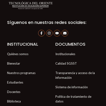
Síguenos en nuestras redes sociales:
F
I
Y
E
a
n
o
n
c
s
u
v
e
t
t
e
INSTITUCIONAL
DOCUMENTOS
b
a
u
l
o
g
b
o
o
r
e
p
Quiénes somos
Institucionales
k
a
e
-
m
f
Bienestar
Calidad SGSST
Nuestros programas
Transparencia y acceso de la
información
Estudiantes
Sistema de información
Docentes
Política de tratamiento de
Biblioteca
datos