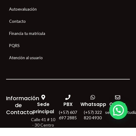
Autoevaluación
Contacto
Financia tu matrícula
PQRS
Atención al usuario
Información
Sede
PBX
Whatsapp
Correo
de
Contacto
principal
(+57) 607
(+57) 322
servicioalestud
697 2885
820 4930
Calle 41 # 10
- 30 Centro
Bucaramanga
- Colombia