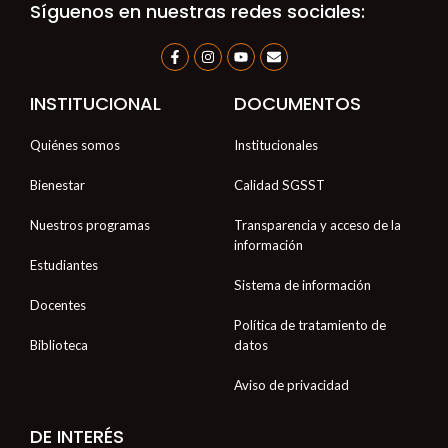
Síguenos en nuestras redes sociales:
F
I
Y
E
a
n
o
n
c
s
u
v
e
t
t
e
INSTITUCIONAL
DOCUMENTOS
b
a
u
l
o
g
b
o
o
r
e
p
Quiénes somos
Institucionales
k
a
e
-
m
f
Bienestar
Calidad SGSST
Nuestros programas
Transparencia y acceso de la
información
Estudiantes
Sistema de información
Docentes
Política de tratamiento de
Biblioteca
datos
Aviso de privacidad
DE INTERÉS