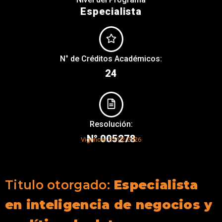
Especialista
N° de Créditos Académicos:
24
Resolución:
N° 005278
Vigencia:
24/02/2026
Titulo otorgado:
Especialista
en inteligencia de negocios y