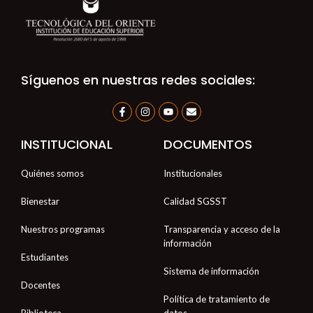
Síguenos en nuestras redes sociales:
F
I
Y
E
a
n
o
n
c
s
u
v
e
t
t
e
INSTITUCIONAL
DOCUMENTOS
b
a
u
l
o
g
b
o
o
r
e
p
Quiénes somos
Institucionales
k
a
e
-
m
f
Bienestar
Calidad SGSST
Nuestros programas
Transparencia y acceso de la
información
Estudiantes
Sistema de información
Docentes
Política de tratamiento de
Biblioteca
datos